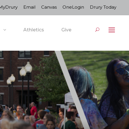
MyDrury
Email
Canvas
OneLogin
Drury Today
Athletics
Give