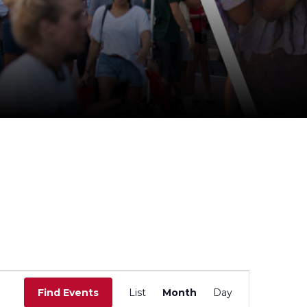
E
v
Find Events
List
Month
Day
e